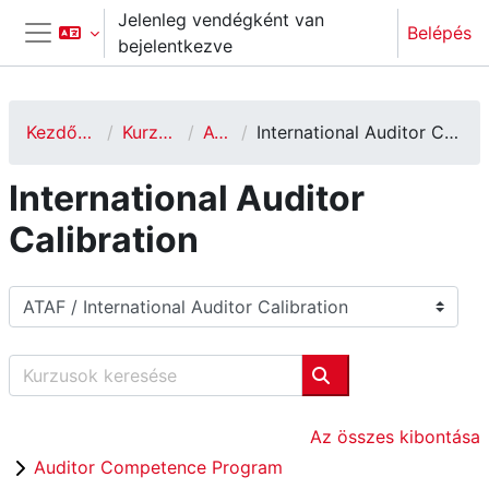
Tovább a fő tartalomhoz
Jelenleg vendégként van
Belépés
bejelentkezve
Oldalpanel
Kezdőoldal
Kurzusok
ATAF
International Auditor Calibration
International Auditor
Calibration
Kurzuskategóriák
Kurzusok keresése
Kurzusok keresése
Az összes kibontása
Auditor Competence Program