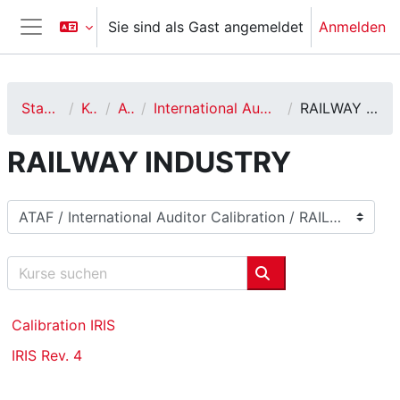
Zum Hauptinhalt
Sie sind als Gast angemeldet
Anmelden
Website-Übersicht
Startseite
Kurse
ATAF
International Auditor Calibration
RAILWAY INDUSTRY
RAILWAY INDUSTRY
Kursbereiche
Kurse suchen
Kurse suchen
Calibration IRIS
IRIS Rev. 4