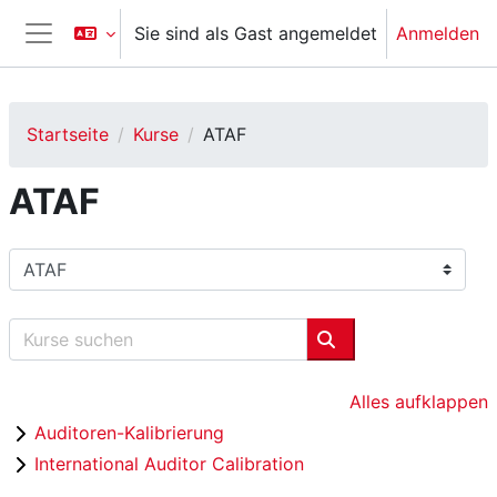
Zum Hauptinhalt
Sie sind als Gast angemeldet
Anmelden
Website-Übersicht
Startseite
Kurse
ATAF
ATAF
Kursbereiche
Kurse suchen
Kurse suchen
Alles aufklappen
Auditoren-Kalibrierung
International Auditor Calibration