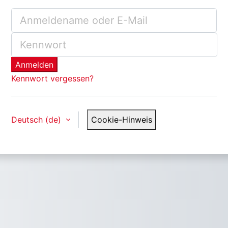
Anmelden bei 'qualityaustri
Anmeldename oder E-Mail
Kennwort
Anmelden
Kennwort vergessen?
Deutsch ‎(de)‎
Cookie-Hinweis