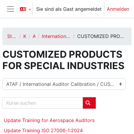
Zum Hauptinhalt
Sie sind als Gast angemeldet
Anmelden
Website-Übersicht
Startseite
Kurse
ATAF
International Auditor Calibration
CUSTOMIZED PRODUCTS FOR SPECIAL INDUSTRIES
CUSTOMIZED PRODUCTS
FOR SPECIAL INDUSTRIES
Kursbereiche
Kurse suchen
Kurse suchen
Update Training for Aerospace Auditors
Update Training ISO 27006-1:2024