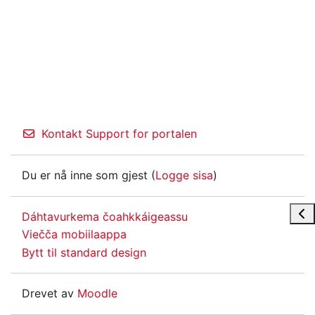
Kontakt Support for portalen
Du er nå inne som gjest (
Logge sisa
)
Åpn
Dáhtavurkema čoahkkáigeassu
Viečča mobiilaappa
Bytt til standard design
Drevet av
Moodle