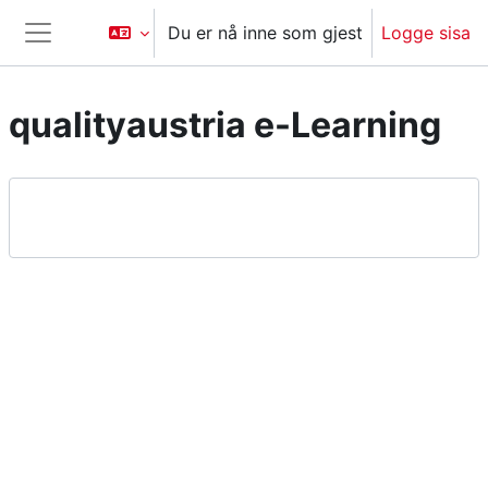
Gå til hovedinnhold
Du er nå inne som gjest
Logge sisa
Sidepanel
qualityaustria e-Learning