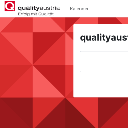
Gå til hovedinnhold
Kalender
qualityaus