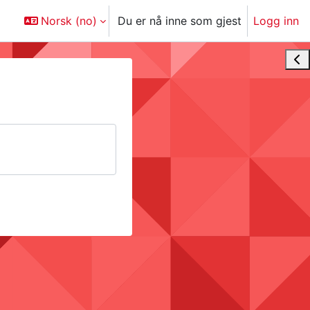
Norsk ‎(no)‎
Du er nå inne som gjest
Logg inn
Åpn