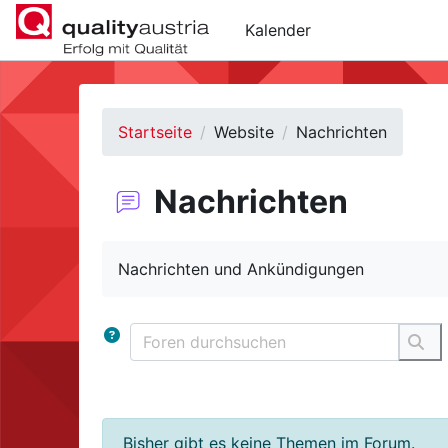
Zum Hauptinhalt
Kalender
Startseite
Website
Nachrichten
Nachrichten
Abschlussbedingungen
Nachrichten und Ankündigungen
Foren durchsuchen
For
Bisher gibt es keine Themen im Forum.