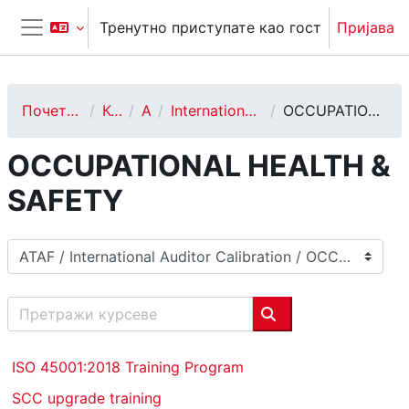
Иди на главни садржај
Тренутно приступате као гост
Пријава
Бочни панел
Почетна страница
Курсеви
ATAF
International Auditor Calibration
OCCUPATIONAL HEALTH & SAFETY
OCCUPATIONAL HEALTH &
SAFETY
Категорије курсева
Претражи курсеве
Претражи курсеве
ISO 45001:2018 Training Program
SCC upgrade training