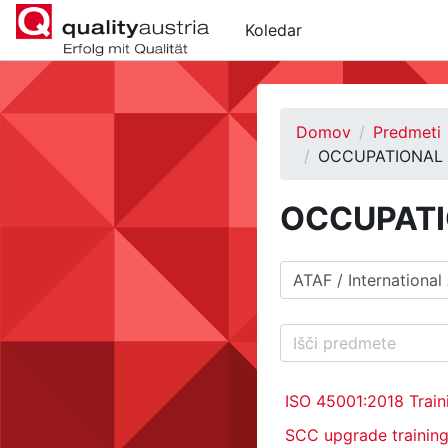
Preskoči na glavno vsebino
Koledar
Domov
Predmeti
OCCUPATIONAL 
OCCUPATI
Kategorije predmetov
Išči predmete
ISO 45001:2018 Trai
SCC upgrade trainin