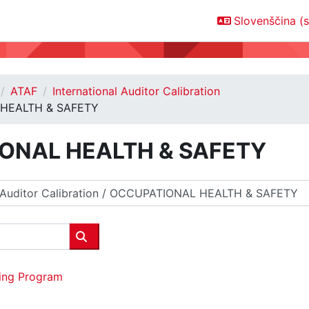
Slovenščina ‎(sl
ATAF
International Auditor Calibration
HEALTH & SAFETY
ONAL HEALTH & SAFETY
Išči predmete
ning Program
g