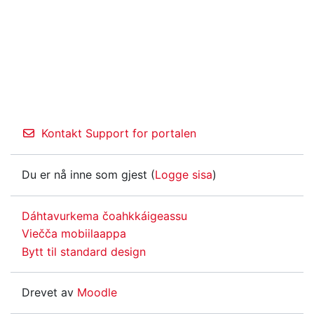
Kontakt Support for portalen
Du er nå inne som gjest (
Logge sisa
)
Dáhtavurkema čoahkkáigeassu
Viečča mobiilaappa
Bytt til standard design
Drevet av
Moodle