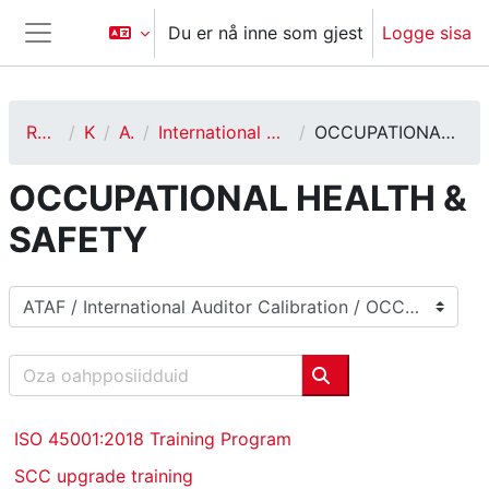
Gå til hovedinnhold
Du er nå inne som gjest
Logge sisa
Sidepanel
Ruoktot
Kurs
ATAF
International Auditor Calibration
OCCUPATIONAL HEALTH & SAFETY
OCCUPATIONAL HEALTH &
SAFETY
Kursakategoriijat
Oza oahpposiidduid
Oza oahpposiiddui
ISO 45001:2018 Training Program
SCC upgrade training