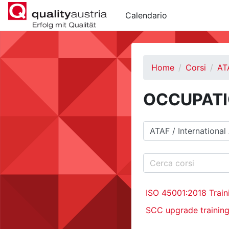
Vai al contenuto principale
Calendario
Home
Corsi
AT
OCCUPATI
Categorie di corso
Cerca corsi
ISO 45001:2018 Trai
SCC upgrade trainin