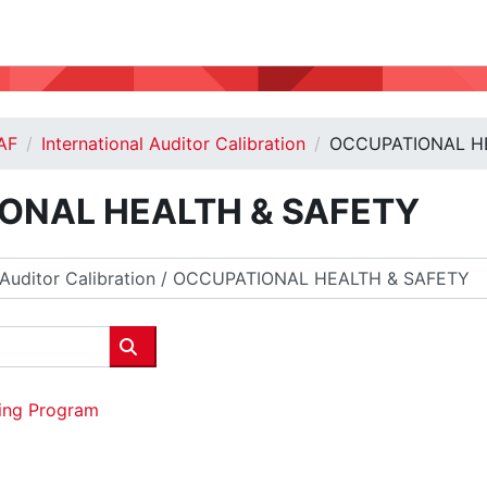
AF
International Auditor Calibration
OCCUPATIONAL H
ONAL HEALTH & SAFETY
Cerca corsi
ning Program
g