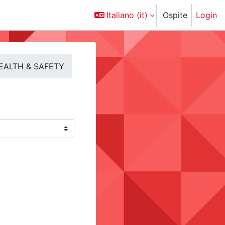
Italiano ‎(it)‎
Ospite
Login
EALTH & SAFETY