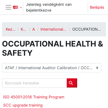
Tovább a fő tartalomhoz
Jelenleg vendégként van
Belépés
bejelentkezve
Oldalpanel
Kezdőoldal
Kurzusok
ATAF
International Auditor Calibration
OCCUPATIONAL HEALTH & SAFETY
OCCUPATIONAL HEALTH &
SAFETY
Kurzuskategóriák
Kurzusok keresése
Kurzusok keresése
ISO 45001:2018 Training Program
SCC upgrade training