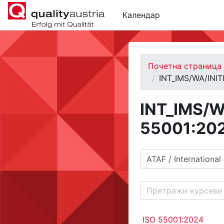
Иди на главни садржај
Календар
Почетна страница
INT_IMS/WA/INI
INT_IMS/W
55001:20
Категорије курсева
Претражи курсеве
ISO 55001:2024