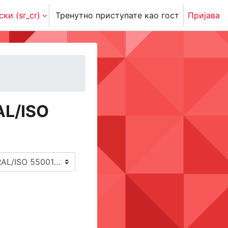
ки ‎(sr_cr)‎
Тренутно приступате као гост
Пријава
AL/ISO