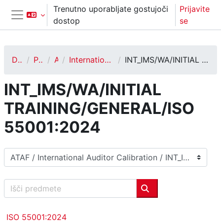
Preskoči na glavno vsebino
Trenutno uporabljate gostujoči
Prijavite
dostop
se
Stransko polje
Domov
Predmeti
ATAF
International Auditor Calibration
INT_IMS/WA/INITIAL TRAINING/GENERAL/ISO 55001:2024
INT_IMS/WA/INITIAL
TRAINING/GENERAL/ISO
55001:2024
Kategorije predmetov
Išči predmete
Išči predmete
ISO 55001:2024