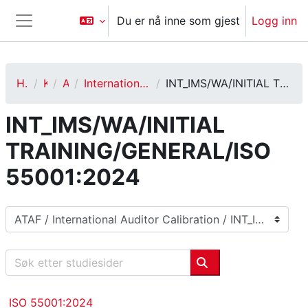
Gå til hovedinnhold
Du er nå inne som gjest
Logg inn
Sidepanel
Hjem
Kurs
ATAF
International Auditor Calibration
INT_IMS/WA/INITIAL TRAINING/GENERAL/ISO 55001:2024
INT_IMS/WA/INITIAL
TRAINING/GENERAL/ISO
55001:2024
Kurskategorier
Søk etter studiesider
Søk etter studieside
ISO 55001:2024