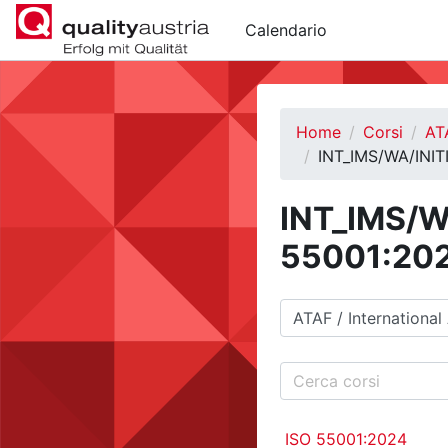
Vai al contenuto principale
Calendario
Home
Corsi
AT
INT_IMS/WA/INI
INT_IMS/W
55001:20
Categorie di corso
Cerca corsi
ISO 55001:2024