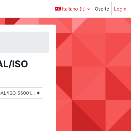
Italiano ‎(it)‎
Ospite
Login
AL/ISO