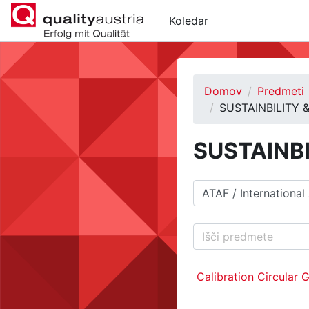
Preskoči na glavno vsebino
Koledar
Domov
Predmeti
SUSTAINBILITY
SUSTAINB
Kategorije predmetov
Išči predmete
Calibration Circular 