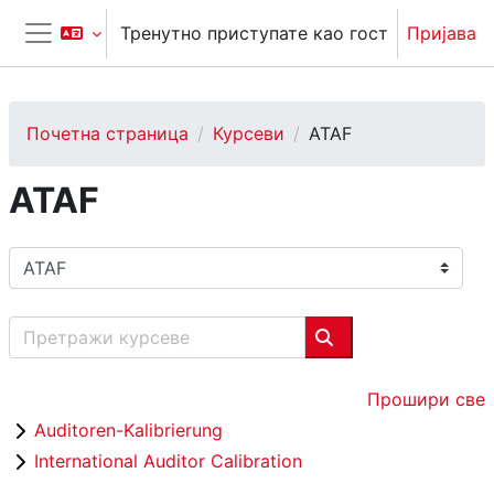
Иди на главни садржај
Тренутно приступате као гост
Пријава
Бочни панел
Почетна страница
Курсеви
ATAF
ATAF
Категорије курсева
Претражи курсеве
Претражи курсеве
Прошири све
Auditoren-Kalibrierung
International Auditor Calibration