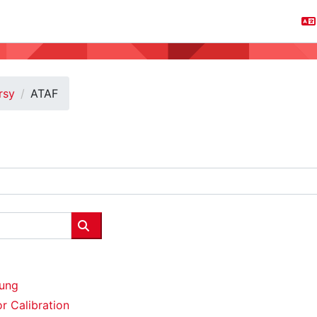
rsy
ATAF
Wyszukaj kursy
rung
or Calibration