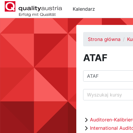
Przejdź do głównej zawartości
Kalendarz
Strona główna
Ku
ATAF
Kategorie kursów
Wyszukaj kursy
Auditoren-Kalibrie
International Audit