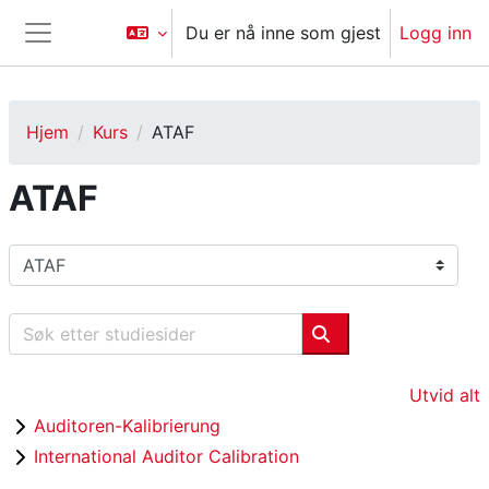
Gå til hovedinnhold
Du er nå inne som gjest
Logg inn
Sidepanel
Hjem
Kurs
ATAF
ATAF
Kurskategorier
Søk etter studiesider
Søk etter studieside
Utvid alt
Auditoren-Kalibrierung
International Auditor Calibration