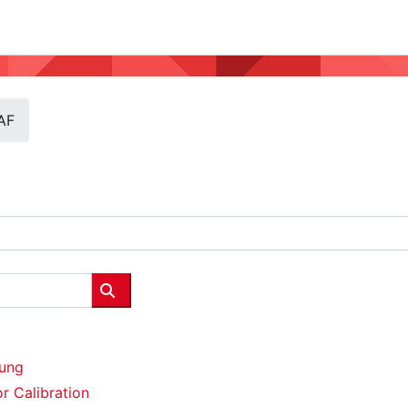
AF
Cerca corsi
rung
or Calibration