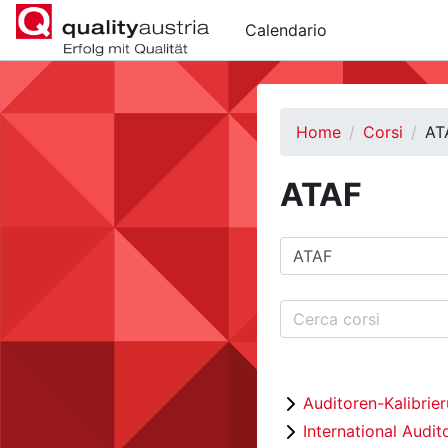
Vai al contenuto principale
Calendario
Home
Corsi
AT
ATAF
Categorie di corso
Cerca corsi
Auditoren-Kalibrie
International Audit