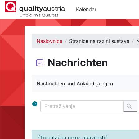
Preskoči na sadržaj
Kalendar
Naslovnica
Stranice na razini sustava
N
Nachrichten
Uvjet dovršenosti
Nachrichten und Ankündigungen
Pretraživanje
Pre
(Trenutačno nema obavijesti.)