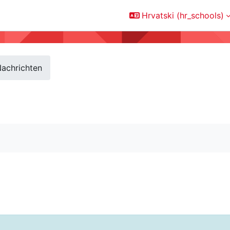
Hrvatski ‎(hr_schools)‎
achrichten
traživanje